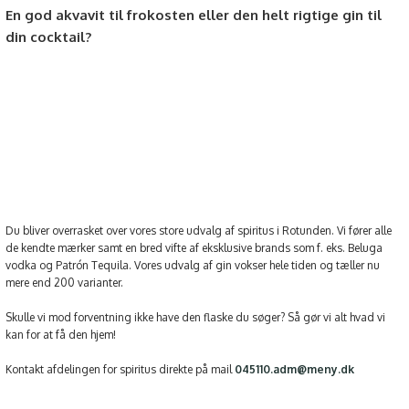
​​En god akvavit til frokosten eller den helt rigtige gin til
din cocktail?
Du bliver overrasket over vores store udvalg af spiritus i Rotunden. Vi fører alle
de kendte mærker samt en bred vifte af eksklusive brands som f. eks. Beluga
vodka og Patrón Tequila. Vores udvalg af gin vokser hele tiden og tæller nu
mere end 200 varianter.
Skulle vi mod forventning ikke have den flaske du søger? Så gør vi alt hvad vi
kan for at få den hjem!
​Kontakt afdelingen for spiritus direkte på mail
045110.adm@meny.dk