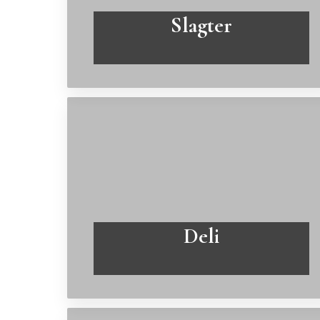
Slagter
Læs mere
Deli
Læs mere