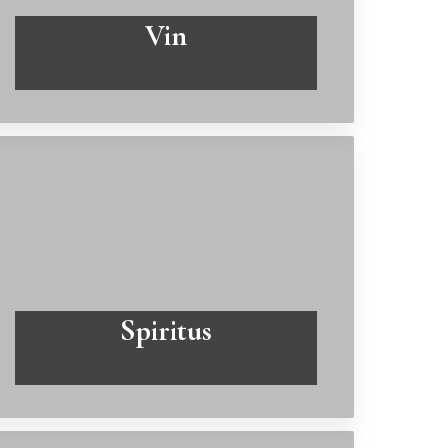
Vin
Læs mere
Spiritus
Læs mere