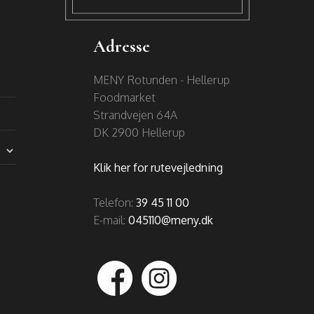
Adresse
MENY Rotunden - Hellerup
Foodmarket
​​Strandvejen 64A
DK 2900 Hellerup
Klik her for rutevejledning
Telefon:
39 45 11 00
E-mail:
045110@meny.dk