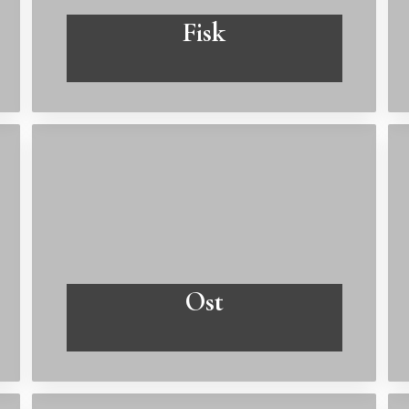
Fisk
Læs mere
Ost
Læs mere